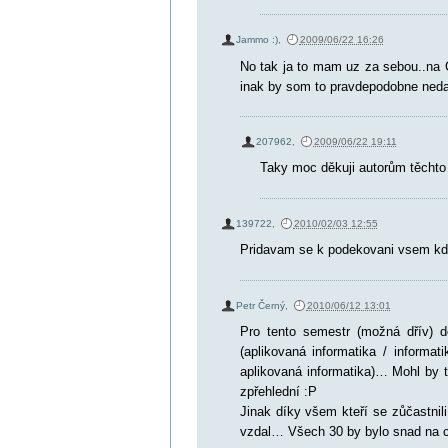
Jammo :)
,
2009/06/22 16:26
No tak ja to mam uz za sebou..na 
inak by som to pravdepodobne neda
207962
,
2009/06/22 19:11
Taky moc děkuji autorům těchto 
139722
,
2010/02/03 12:55
Pridavam se k podekovani vsem kdo 
Petr Černý
,
2010/06/12 13:01
Pro tento semestr (možná dřív) d
(aplikovaná informatika / informa
aplikovaná informatika)… Mohl by 
zpřehlední :P
Jinak díky všem kteří se zůčastni
vzdal… Všech 30 by bylo snad na 