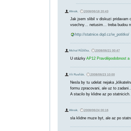
Winsik
,
2008/06/18 20:43
Jak jsem slibil v diskuzi pridavam 
vsechny… netusim… treba budou n
http://statnice.dqd.cz/w_potitko/
Michal Růžička
,
2008/06/21 00:47
U otázky
AP12 Pravděpodobnost a s
Vít Rusňák
,
2008/06/23 10:00
Nesla by tu udelat nejaka „klikatel
formu zpracovani, ale uz to zadani
A stacilo by klidne az po statnicich. 
Winsik
,
2008/06/24 00:16
sla klidne muze byt, ale az po statn