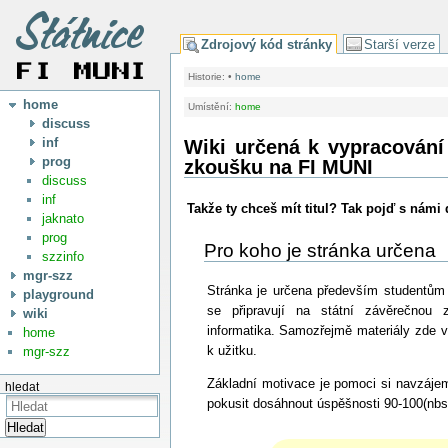
Zdrojový kód stránky
Starší verze
Historie:
•
home
home
Umístění:
home
discuss
inf
Wiki určená k vypracování
prog
zkoušku na FI MUNI
discuss
inf
Takže ty chceš mít titul? Tak pojď s námi 
jaknato
prog
Pro koho je stránka určena
szzinfo
mgr-szz
Stránka je určena především studentům F
playground
se připravují na státní závěrečnou 
wiki
informatika. Samozřejmě materiály zde 
home
k užitku.
mgr-szz
Základní motivace je pomoci si navzáje
hledat
pokusit dosáhnout úspěšnosti 90-100(nbsp
Hledat