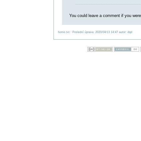
You could leave a comment if you were 
home.txt
· Poslední úprava: 2020/04/13 14:47 autor:
dqd