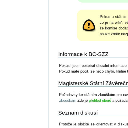
Pokud u státnic 
co je na wiki“, 
že komise dodat
pouze znáte nazp
Informace k BC-SZZ
Pokusil jsem posbírat oficiální informac
Pokud máte pocit, že něco chybí, klidně 
Magisterské Státní Závěreč
Požadavky ke státním zkouškám pro nava
zkouškám
Zde je
přehled oborů
a požadav
Seznam diskusí
Protože je složité se orientovat v disk