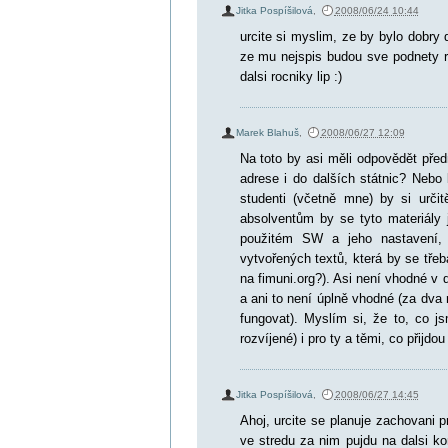
Jitka Pospíšilová
,
2008/06/24 10:44
urcite si myslim, ze by bylo dobr
ze mu nejspis budou sve podnety ri
dalsi rocniky lip :)
Marek Blahuš
,
2008/06/27 12:09
Na toto by asi měli odpovědět předn
adrese i do dalších státnic? Nebo
studenti (včetně mne) by si urči
absolventům by se tyto materiály j
použitém SW a jeho nastavení, al
vytvořených textů, která by se třeb
na fimuni.org?). Asi není vhodné v
a ani to není úplně vhodné (za dva 
fungovat). Myslím si, že to, co js
rozvíjené) i pro ty a těmi, co přijdou
Jitka Pospíšilová
,
2008/06/27 14:45
Ahoj, urcite se planuje zachovani 
ve stredu za nim pujdu na dalsi ko