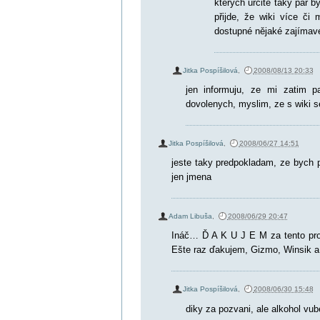
kterých určitě taky pár 
přijde, že wiki více či
dostupné nějaké zajímavé
Jitka Pospíšilová
,
2008/08/13 20:33
jen informuju, ze mi zatim 
dovolenych, myslim, ze s wiki 
Jitka Pospíšilová
,
2008/06/27 14:51
jeste taky predpokladam, ze bych 
jen jmena
Adam Libuša
,
2008/06/29 20:47
Ináč… Ď A K U J E M za tento proj
Ešte raz ďakujem, Gizmo, Winsik a 
Jitka Pospíšilová
,
2008/06/30 15:48
diky za pozvani, ale alkohol vu