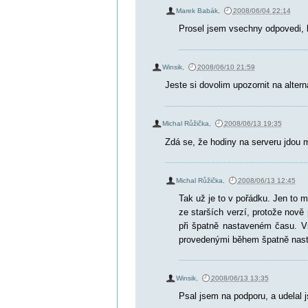
Marek Babák
,
2008/06/04 22:14
Prosel jsem vsechny odpovedi, 
Winsik
,
2008/06/10 21:59
Jeste si dovolim upozornit na altern
Michal Růžička
,
2008/06/13 19:35
Zdá se, že hodiny na serveru jdou 
Michal Růžička
,
2008/06/13 12:45
Tak už je to v pořádku. Jen to m
ze starších verzí, protože nov
při špatně nastaveném času. 
provedenými během špatně nast
Winsik
,
2008/06/13 13:35
Psal jsem na podporu, a udelal js