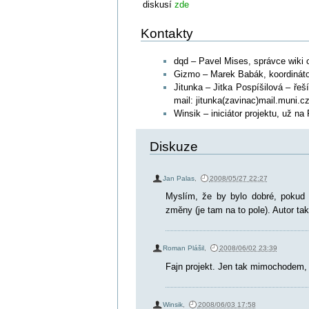
diskusí
zde
Kontakty
dqd – Pavel Mises, správce wiki 
Gizmo – Marek Babák, koordináto
Jitunka – Jitka Pospíšilová – ře
mail: jitunka(zavinac)mail.muni.c
Winsik – iniciátor projektu, už na
Diskuze
Jan Palas
,
2008/05/27 22:27
Myslím, že by bylo dobré, pokud 
změny (je tam na to pole). Autor ta
Roman Plášil
,
2008/06/02 23:39
Fajn projekt. Jen tak mimochodem, 
Winsik
,
2008/06/03 17:58