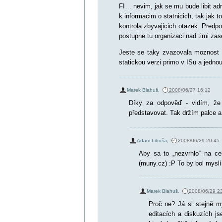
FI… nevim, jak se mu bude libit adr
k informacim o statnicich, tak jak
kontrola zbyvajicich otazek. Predp
postupne tu organizaci nad timi zas
Jeste se taky zvazovala moznost pr
statickou verzi primo v ISu a jednou
Marek Blahuš
,
2008/06/27 16:12
Díky za odpověď - vidím, že 
představovat. Tak držím palce a d
Adam Libuša
,
2008/06/29 20:45
Aby sa to „nezvrhlo“ na cel
(muny.cz) :P To by bol myslí
Marek Blahuš
,
2008/06/29 2
Proč ne? Já si stejně my
editacích a diskuzích js