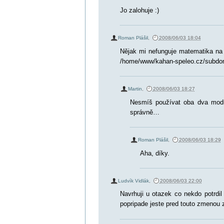
Jo zalohuje :)
Roman Plášil
,
2008/06/03 18:04
Nějak mi nefunguje matematika na in
/home/www/kahan-speleo.cz/subdome
Martin
,
2008/06/03 18:27
Nesmíš používat oba dva modu
správně…
Roman Plášil
,
2008/06/03 18:29
Aha, díky.
Ludvík Vidlák
,
2008/06/03 22:00
Navrhuji u otazek co nekdo potrdi
popripade jeste pred touto zmenou zk